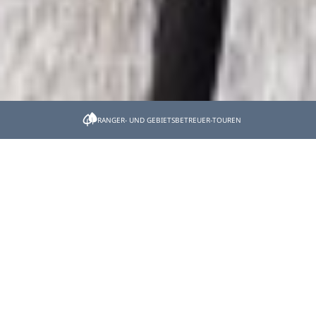
Startseite
Natur verstehen
RANGER- UND GEBIETSBETREUER-TOUREN
Natur verstehen
Ranger an Isar & Walchensee, Naturfotografen,
Naturschutzbeauftragte, aber auch Landwirte und
Firmen geben Einblick in ihre Arbeit für die Natur.
Natur verstehen
Video