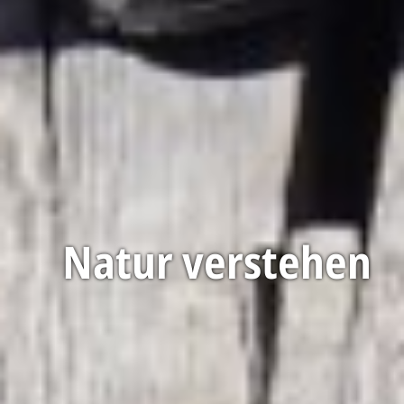
Video:
Naturschutzranger
Der Blomberg.
Naturschutz an
Naturschutz &
an Isar und
Natur verstehen
Isar & Loisach
Walchensee
Naturnutz