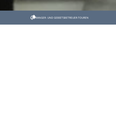
Startseite
Natur verstehen
RANGER- UND GEBIETSBETREUER-TOUREN
DAV Sektion Tölz, Christiane Danner und Kilian Stimm
DAV Sektion Tölz,
Christiane Danner und
Kilian Stimm
Testimonial
Danner: Wir sind nur Gäste auf
dem Berg – verhalten wir uns
dementsprechend, dann dürfen
wir wiederkommen!
Stimm: Seht euch um, die
Natur zeigt sich von ihrer