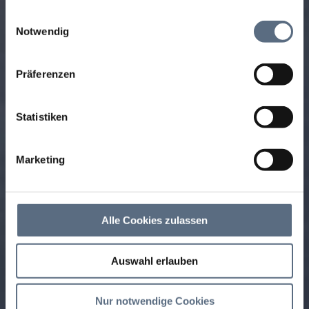
Informationen möglicherweise mit weiteren Daten
Einwilligungsauswahl
zusammen, die Sie ihnen bereitgestellt haben oder die
Notwendig
sie im Rahmen Ihrer Nutzung der Dienste gesammelt
haben.
Präferenzen
Statistiken
Marketing
Alle Cookies zulassen
Auswahl erlauben
Nur notwendige Cookies