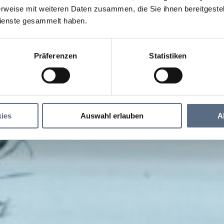
rweise mit weiteren Daten zusammen, die Sie ihnen bereitgestell
ienste gesammelt haben.
n Sie den Einsatz aller Cookies, um den Inhalt dieser Seite
n Sie den Einsatz aller Cookies, um den Inhalt dieser Seite
Cookie Einstellungen ändern
Cookie Einstellungen ändern
Präferenzen
Statistiken
ies
Auswahl erlauben
A