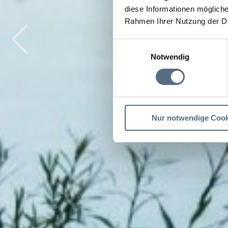
diese Informationen mögliche
Rahmen Ihrer Nutzung der D
Bitte akzeptiere
Bitte akzeptiere
Einwilligungsauswahl
Notwendig
Nur notwendige Cook