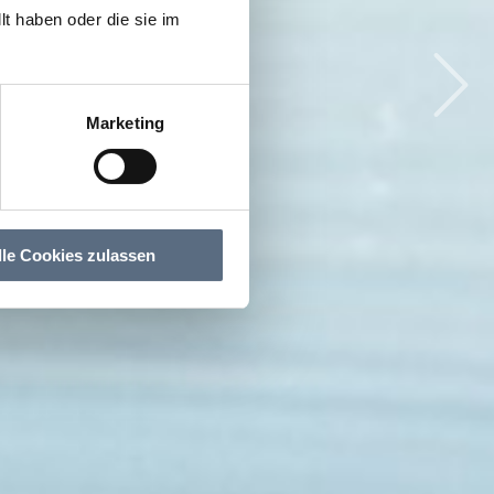
t haben oder die sie im
 sehen zu können.
 sehen zu können.
Marketing
lle Cookies zulassen