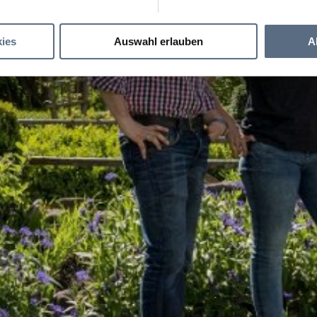
ies
Auswahl erlauben
A