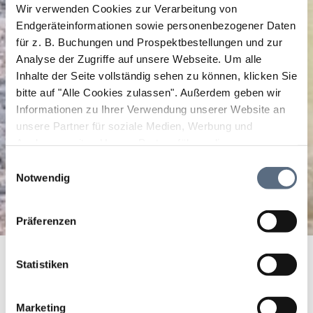
Wir verwenden Cookies zur Verarbeitung von
Endgeräteinformationen sowie personenbezogener Daten
für z. B. Buchungen und Prospektbestellungen und zur
Analyse der Zugriffe auf unsere Webseite.
Um alle
Inhalte der Seite vollständig sehen zu können, klicken Sie
bitte auf "Alle Cookies zulassen".
Außerdem geben wir
Informationen zu Ihrer Verwendung unserer Website an
unsere Partner für soziale Medien, Werbung und
Analysen weiter. Unsere Partner führen diese
Informationen möglicherweise mit weiteren Daten
Einwilligungsauswahl
zusammen, die Sie ihnen bereitgestellt haben oder die
Notwendig
sie im Rahmen Ihrer Nutzung der Dienste gesammelt
haben.
Präferenzen
Startseite
Aktuelles
Ranger- und Gebietsbetreuer-Touren
Statistiken
Ranger- und
Gebietsbetreuer-Touren
Marketing