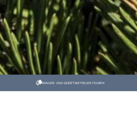
Startseite
Erlebe die Natur
Natur-Erlebnis-Programme
RANGER- UND GEBIETSBETREUER-TOUREN
Natur-Erlebnis-
Programme
Natur hautnah erleben bei Natur-Erlebnis-
Programmen für Groß und Klein mit ausgewählten