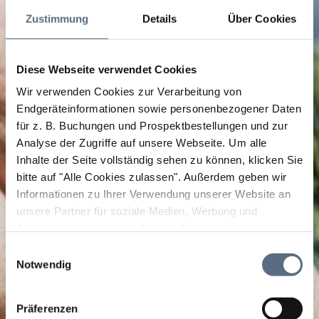
Zustimmung
Details
Über Cookies
Diese Webseite verwendet Cookies
Wir verwenden Cookies zur Verarbeitung von
Endgeräteinformationen sowie personenbezogener Daten
für z. B. Buchungen und Prospektbestellungen und zur
Analyse der Zugriffe auf unsere Webseite.
Um alle
Inhalte der Seite vollständig sehen zu können, klicken Sie
bitte auf "Alle Cookies zulassen".
Außerdem geben wir
Informationen zu Ihrer Verwendung unserer Website an
unsere Partner für soziale Medien, Werbung und
Analysen weiter. Unsere Partner führen diese
Informationen möglicherweise mit weiteren Daten
Einwilligungsauswahl
zusammen, die Sie ihnen bereitgestellt haben oder die
Notwendig
sie im Rahmen Ihrer Nutzung der Dienste gesammelt
haben.
Präferenzen