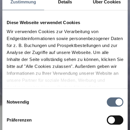
Zustimmung
Details
Über Cookies
Diese Webseite verwendet Cookies
Wir verwenden Cookies zur Verarbeitung von
Endgeräteinformationen sowie personenbezogener Daten
für z. B. Buchungen und Prospektbestellungen und zur
Analyse der Zugriffe auf unsere Webseite.
Um alle
Inhalte der Seite vollständig sehen zu können, klicken Sie
bitte auf "Alle Cookies zulassen".
Außerdem geben wir
Informationen zu Ihrer Verwendung unserer Website an
unsere Partner für soziale Medien, Werbung und
Analysen weiter. Unsere Partner führen diese
Informationen möglicherweise mit weiteren Daten
Einwilligungsauswahl
zusammen, die Sie ihnen bereitgestellt haben oder die
Notwendig
sie im Rahmen Ihrer Nutzung der Dienste gesammelt
haben.
Präferenzen