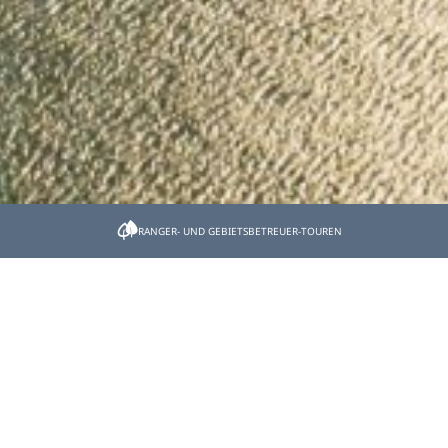
Startseite
Naturlandschaften
RANGER- UND GEBIETSBETREUER-TOUREN
Naturlandschaften
Die Natur ist Lebensraum für Pflanzen & Tiere:
vielfältig, artenreich und besonders. Besonders
schützenswert.