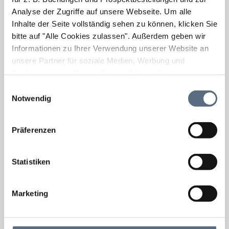
Analyse der Zugriffe auf unsere Webseite.
Um alle
Inhalte der Seite vollständig sehen zu können, klicken Sie
bitte auf "Alle Cookies zulassen".
Außerdem geben wir
Informationen zu Ihrer Verwendung unserer Website an
unsere Partner für soziale Medien, Werbung und
Analysen weiter. Unsere Partner führen diese
Informationen möglicherweise mit weiteren Daten
Einwilligungsauswahl
zusammen, die Sie ihnen bereitgestellt haben oder die
Notwendig
sie im Rahmen Ihrer Nutzung der Dienste gesammelt
haben.
Präferenzen
Statistiken
Marketing