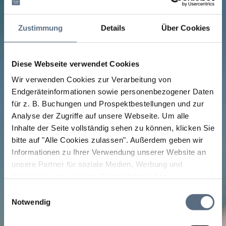
Zustimmung
Details
Über Cookies
Diese Webseite verwendet Cookies
Wir verwenden Cookies zur Verarbeitung von
Endgeräteinformationen sowie personenbezogener Daten
für z. B. Buchungen und Prospektbestellungen und zur
Analyse der Zugriffe auf unsere Webseite.
Um alle
Inhalte der Seite vollständig sehen zu können, klicken Sie
bitte auf "Alle Cookies zulassen".
Außerdem geben wir
Informationen zu Ihrer Verwendung unserer Website an
unsere Partner für soziale Medien, Werbung und
Analysen weiter. Unsere Partner führen diese
Informationen möglicherweise mit weiteren Daten
Einwilligungsauswahl
Bitte akzeptieren Sie den Einsatz aller Cookies, um den
Bitte akzeptieren Sie den Einsatz aller Cookies, um den
Bitte akzeptieren Sie den Einsatz aller Cookies, um den
Bitte akzeptieren Sie den Einsatz aller Cookies, um den
Bitte akzeptieren Sie den Einsatz aller Cookies, um den
zusammen, die Sie ihnen bereitgestellt haben oder die
Notwendig
Inhalt dieser Seite sehen zu können.
Inhalt dieser Seite sehen zu können.
Inhalt dieser Seite sehen zu können.
Inhalt dieser Seite sehen zu können.
Inhalt dieser Seite sehen zu können.
sie im Rahmen Ihrer Nutzung der Dienste gesammelt
Cookie Einstellungen ändern
Cookie Einstellungen ändern
Cookie Einstellungen ändern
Cookie Einstellungen ändern
Cookie Einstellungen ändern
haben.