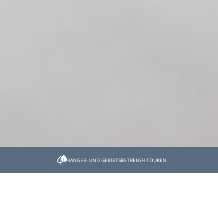
Startseite
Dos & Don'ts in der Natur
RANGER- UND GEBIETSBETREUER-TOUREN
Dos & Don'ts in der Natur
Ge- und Verbote für ein gutes Miteinander von Mensch
und Natur im Tölzer Land.