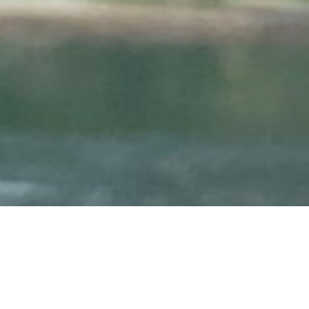
Startseite
Natur verst
Felix Sch