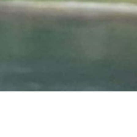
ehen
Felix Schreiber
reiber