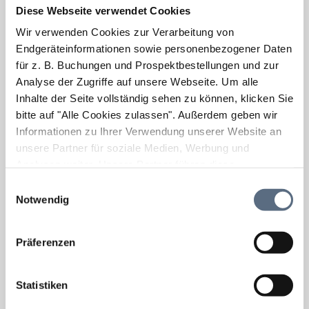
Diese Webseite verwendet Cookies
Wir verwenden Cookies zur Verarbeitung von
Endgeräteinformationen sowie personenbezogener Daten
für z. B. Buchungen und Prospektbestellungen und zur
Analyse der Zugriffe auf unsere Webseite.
Um alle
Inhalte der Seite vollständig sehen zu können, klicken Sie
bitte auf "Alle Cookies zulassen".
Außerdem geben wir
Informationen zu Ihrer Verwendung unserer Website an
unsere Partner für soziale Medien, Werbung und
Analysen weiter. Unsere Partner führen diese
Informationen möglicherweise mit weiteren Daten
Einwilligungsauswahl
zusammen, die Sie ihnen bereitgestellt haben oder die
Notwendig
sie im Rahmen Ihrer Nutzung der Dienste gesammelt
haben.
Präferenzen
Statistiken