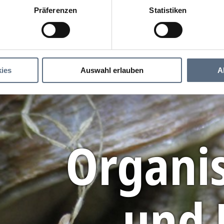
Präferenzen
Statistiken
ies
Auswahl erlauben
A
Organi
und 