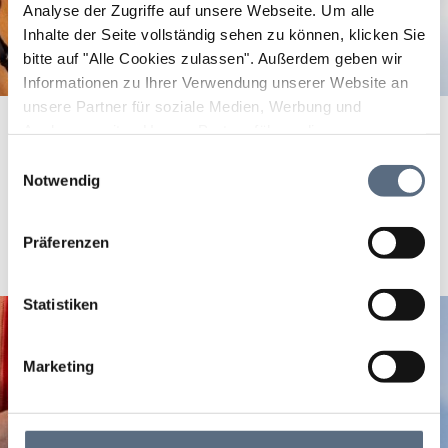
Analyse der Zugriffe auf unsere Webseite.
Um alle
Inhalte der Seite vollständig sehen zu können, klicken Sie
bitte auf "Alle Cookies zulassen".
Außerdem geben wir
Informationen zu Ihrer Verwendung unserer Website an
unsere Partner für soziale Medien, Werbung und
Analysen weiter. Unsere Partner führen diese
Informationen möglicherweise mit weiteren Daten
Einwilligungsauswahl
Bitte akzeptieren Sie den Einsatz aller Cookies, um den
zusammen, die Sie ihnen bereitgestellt haben oder die
Notwendig
Inhalt dieser Seite sehen zu können.
sie im Rahmen Ihrer Nutzung der Dienste gesammelt
Cookie Einstellungen ändern
haben.
Präferenzen
Statistiken
Marketing