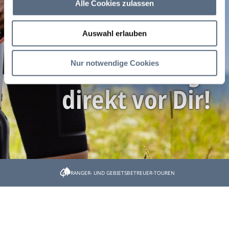
Alle Cookies zulassen
Bike-Genuss: Was
Auswahl erlauben
Du brauchst liegt
Nur notwendige Cookies
direkt vor Dir!
Startseite
Naturschutz leicht gemacht
RANGER- UND GEBIETSBETREUER-TOUREN
Was Du brauchst, liegt genau vor Dir!
Was Du brauchst, liegt
genau vor Dir!