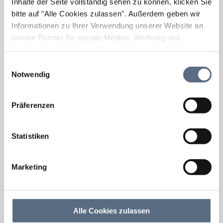
Inhalte der Seite vollständig sehen zu können, klicken Sie
bitte auf "Alle Cookies zulassen".
Außerdem geben wir
Informationen zu Ihrer Verwendung unserer Website an
unsere Partner für soziale Medien, Werbung und
Analysen weiter. Unsere Partner führen diese
Informationen möglicherweise mit weiteren Daten
Einwilligungsauswahl
zusammen, die Sie ihnen bereitgestellt haben oder die
Notwendig
sie im Rahmen Ihrer Nutzung der Dienste gesammelt
haben.
Präferenzen
Statistiken
Marketing
Alle Cookies zulassen