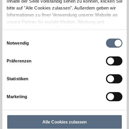
Inhalte der Seite vollständig sehen zu können, klicken Sie
bitte auf "Alle Cookies zulassen".
Außerdem geben wir
Informationen zu Ihrer Verwendung unserer Website an
unsere Partner für soziale Medien, Werbung und
Analysen weiter. Unsere Partner führen diese
Informationen möglicherweise mit weiteren Daten
Einwilligungsauswahl
zusammen, die Sie ihnen bereitgestellt haben oder die
Notwendig
sie im Rahmen Ihrer Nutzung der Dienste gesammelt
haben.
Präferenzen
Statistiken
Marketing
Alle Cookies zulassen