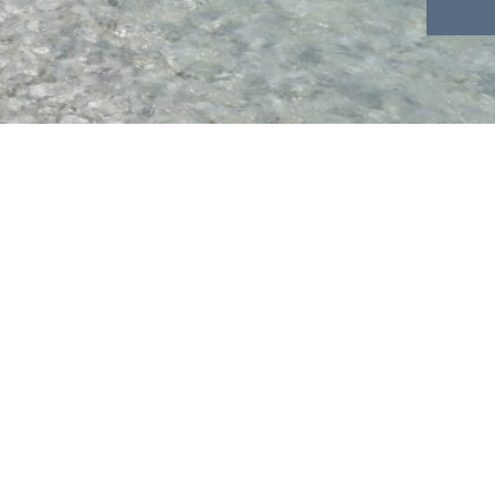
chensee
mpressum