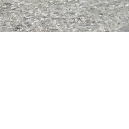
 leicht gemacht
Mit den Rangern an Isar & Wal
angern an Isar &
see
er
Kontakt & Service
Datenschutz
I