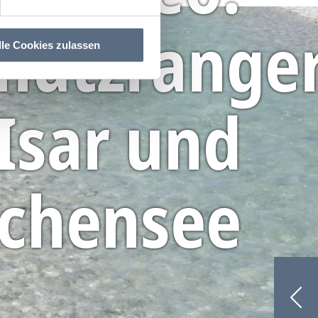
hutzrange
lle Cookies zulassen
Isar und
chensee