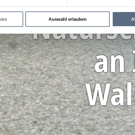
Natursc
ies
Auswahl erlauben
A
an 
Wal