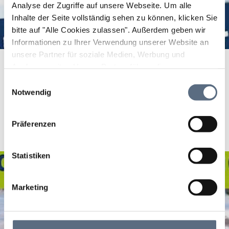
Analyse der Zugriffe auf unsere Webseite.
Um alle
Inhalte der Seite vollständig sehen zu können, klicken Sie
bitte auf "Alle Cookies zulassen".
Außerdem geben wir
Informationen zu Ihrer Verwendung unserer Website an
unsere Partner für soziale Medien, Werbung und
Analysen weiter. Unsere Partner führen diese
Informationen möglicherweise mit weiteren Daten
Einwilligungsauswahl
Bitte akzeptieren Sie den Einsatz aller Cookies, um den
zusammen, die Sie ihnen bereitgestellt haben oder die
Notwendig
Inhalt dieser Seite sehen zu können.
sie im Rahmen Ihrer Nutzung der Dienste gesammelt
Cookie Einstellungen ändern
haben.
Präferenzen
Statistiken
Marketing