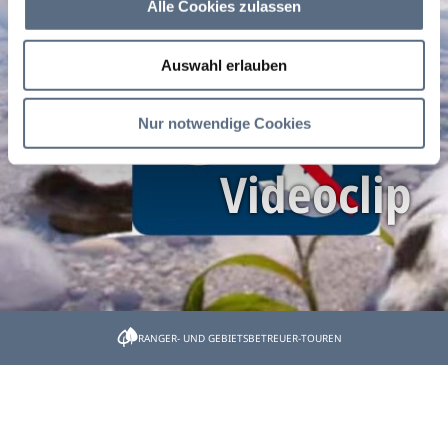
Alle Cookies zulassen
Bitte keinen Müll
Auswahl erlauben
zurücklassen -
Nur notwendige Cookies
Videoclip
Startseite
Naturschutz leicht gemacht
RANGER- UND GEBIETSBETREUER-TOUREN
Leave no trace - hinterlasse keinen Müll
Leave no trace -
hinterlasse keinen Müll