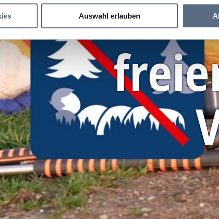
Überna
ies
Auswahl erlauben
A
freie
V