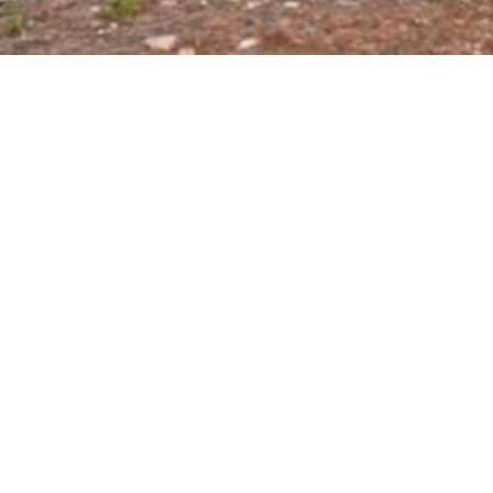
 leicht gemacht
Kein Übernachten in der Natur
rnachten in der Na
er
Kontakt & Service
Datenschutz
I
Service-Hotline:
+49-(0)8041-5050