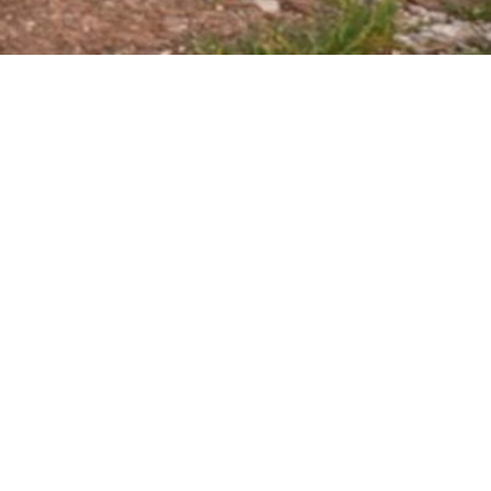
tur
mpressum