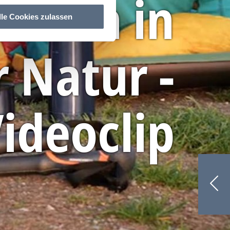
chten in
lle Cookies zulassen
r Natur -
ideoclip