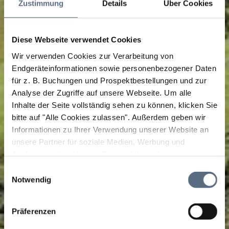
Zustimmung
Details
Über Cookies
Diese Webseite verwendet Cookies
Wir verwenden Cookies zur Verarbeitung von
Endgeräteinformationen sowie personenbezogener Daten
für z. B. Buchungen und Prospektbestellungen und zur
Analyse der Zugriffe auf unsere Webseite.
Um alle
Inhalte der Seite vollständig sehen zu können, klicken Sie
bitte auf "Alle Cookies zulassen".
Außerdem geben wir
Informationen zu Ihrer Verwendung unserer Website an
unsere Partner für soziale Medien, Werbung und
Analysen weiter. Unsere Partner führen diese
Informationen möglicherweise mit weiteren Daten
Einwilligungsauswahl
zusammen, die Sie ihnen bereitgestellt haben oder die
Notwendig
sie im Rahmen Ihrer Nutzung der Dienste gesammelt
haben.
Präferenzen