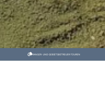
Startseite
Naturlandschaften
Berge
Karwendel und Vorkarwendel
RANGER- UND GEBIETSBETREUER-TOUREN
Karwendel und
Vorkarwendel
Karwendel und Karwendelvorgebirge sind ein
Gebirgsstock, der zu den nördlichen Kalkalpen zählt.
Der Gebirgszug erstreckt sich von Westen nach Osten
entlang der Grenze von Bayern und Tirol über mehr als