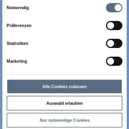
Einwilligungsauswahl
zusammen, die Sie ihnen bereitgestellt haben oder die
Notwendig
sie im Rahmen Ihrer Nutzung der Dienste gesammelt
haben.
Präferenzen
Statistiken
Marketing
Alle Cookies zulassen
Auswahl erlauben
Nur notwendige Cookies