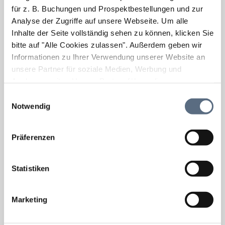
für z. B. Buchungen und Prospektbestellungen und zur
Analyse der Zugriffe auf unsere Webseite.
Um alle
Inhalte der Seite vollständig sehen zu können, klicken Sie
bitte auf "Alle Cookies zulassen".
Außerdem geben wir
Informationen zu Ihrer Verwendung unserer Website an
unsere Partner für soziale Medien, Werbung und
Analysen weiter. Unsere Partner führen diese
Informationen möglicherweise mit weiteren Daten
Einwilligungsauswahl
zusammen, die Sie ihnen bereitgestellt haben oder die
Notwendig
sie im Rahmen Ihrer Nutzung der Dienste gesammelt
haben.
Präferenzen
Statistiken
Marketing