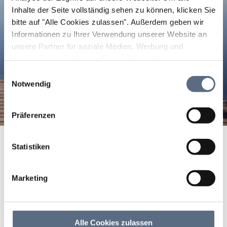
Inhalte der Seite vollständig sehen zu können, klicken Sie
bitte auf "Alle Cookies zulassen".
Außerdem geben wir
Informationen zu Ihrer Verwendung unserer Website an
unsere Partner für soziale Medien, Werbung und
Analysen weiter. Unsere Partner führen diese
Informationen möglicherweise mit weiteren Daten
Einwilligungsauswahl
zusammen, die Sie ihnen bereitgestellt haben oder die
Notwendig
sie im Rahmen Ihrer Nutzung der Dienste gesammelt
haben.
Präferenzen
Startseite
Fehler 400: Ungültiger Aufruf
Statistiken
Fehler 400: Ungültiger
Aufruf
Marketing
Die gesuchte Seite existiert nicht oder kann nicht
aufgerufen werden. Dies kann verschiedene Ursachen
Alle Cookies zulassen