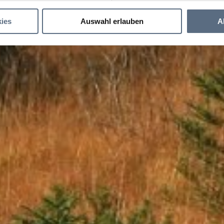
ies
Auswahl erlauben
A