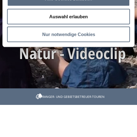
Auswahl erlauben
Kein Feuer in der
Nur notwendige Cookies
Natur - Videoclip
Startseite
Naturschutz leicht gemacht
Bitte kein Feuer in der Natur
RANGER- UND GEBIETSBETREUER-TOUREN
Bitte kein Feuer in der
Natur