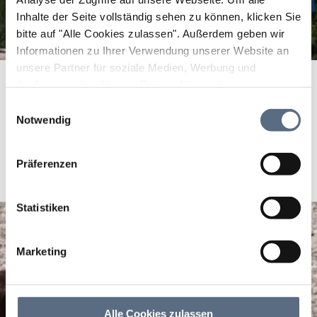
Inhalte der Seite vollständig sehen zu können, klicken Sie
bitte auf "Alle Cookies zulassen".
Außerdem geben wir
Informationen zu Ihrer Verwendung unserer Website an
unsere Partner für soziale Medien, Werbung und
Analysen weiter. Unsere Partner führen diese
Informationen möglicherweise mit weiteren Daten
Einwilligungsauswahl
Bitte akzeptieren Sie den Einsatz aller Cookies, um den
zusammen, die Sie ihnen bereitgestellt haben oder die
Notwendig
Inhalt dieser Seite sehen zu können.
sie im Rahmen Ihrer Nutzung der Dienste gesammelt
Cookie Einstellungen ändern
haben.
Präferenzen
Statistiken
Marketing
Alle Cookies zulassen