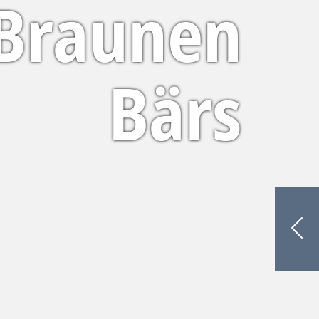
 Braunen
Bärs