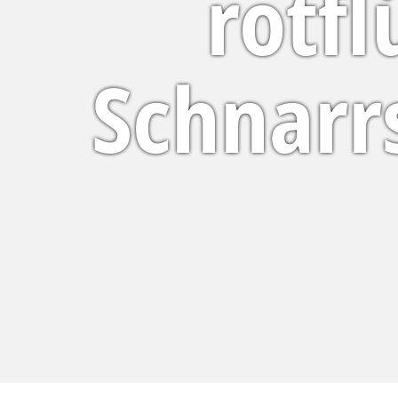
rotfl
Schnarr