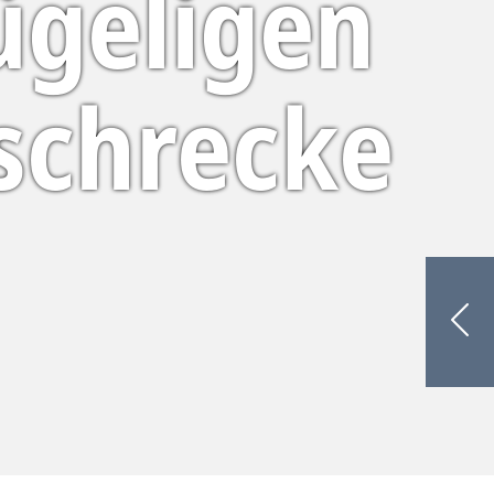
ügeligen
schrecke